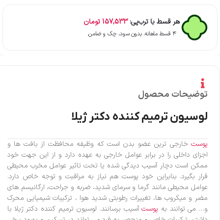
هر قسط با ترب‌پی:
157,533
تومان
۴ قسط ماهانه. بدون سود، چک و ضامن.
توضیحات محصول
لوسیون ترمیم کننده دکتر ژیلا
پوست
خارجی ترین عضو بدن است که وظیفه محافظت از بافت ها و
اجزای داخلی را در برابر عوامل خارجی به عهده دارد و از این جهت خود
ممکن است دچار آسیب دیدگی شده یا تحت تاثیر عوامل مخرب محیطی
قرار بگیرد. بنابراین خود پوست هم نیاز به مراقبت و توجه خاص دارد.
عوامل محیطی مانند گرما و سرمای شدید، ضربه و جراحت، ارگانیسم های
مضر و میکروب ها، تغییرات رطوبتی شدید هوا ، ترکیبات شیمیایی محرک
و… می توانند به
پوست
آسیب برسانند. لوسیون ترمیم کننده دکتر ژیلا با
داشتن ترکیبات خاص و منحصر به فرد می تواند در تسکین و بهبود برخی