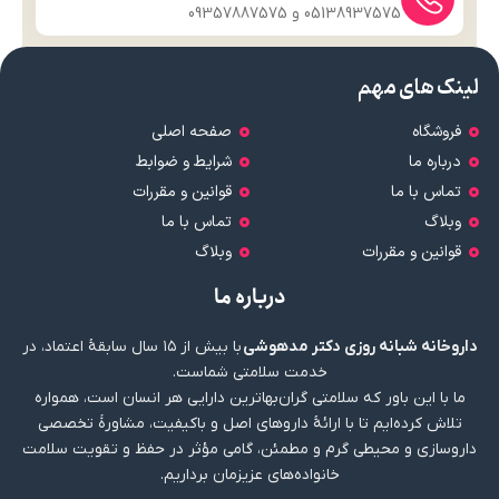
05138937575 و 09357887575
لینک های مهم
فروشگاه
صفحه اصلی
درباره ما
شرایط و ضوابط
تماس با ما
قوانین و مقررات
وبلاگ
تماس با ما
قوانین و مقررات
وبلاگ
درباره ما
داروخانه شبانه روزی دکتر مدهوشی
با بیش از ۱۵ سال سابقهٔ اعتماد، در
خدمت سلامتی شماست.
ما با این باور که سلامتی گران‌بهاترین دارایی هر انسان است، همواره
تلاش کرده‌ایم تا با ارائهٔ داروهای اصل و باکیفیت، مشاورهٔ تخصصی
داروسازی و محیطی گرم و مطمئن، گامی مؤثر در حفظ و تقویت سلامت
خانواده‌های عزیزمان برداریم.