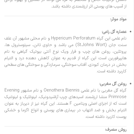
از آسیب های پوستی اثر ارزشمندی داشته باشد.
مواد موثر:
عصاره گل راعی:
نام علمی این گیاه Hypericum Perforatum و نام محلی مشهور آن علف
سنت جان (St.Johns Wort) می باشد و حاوی تانن، سیتوسترول ها،
پروتئین، روغن های چرب و فرار ویک نوع آنتی بیوتیک گیاهی به نام
هایپرفورین است. این گیاه از قدیم به عنوان کاهش دهنده درد و التیام
بخش در درمان کبودی، آفتاب سوختگی، سرمازدگی و سوختگی های سطحی
کاربرد داشته است.
روغن گل مغربی:
گیاه گل مغربی با نام علمی Oenothera Biennis و نام مشهور Evening
Primrose منشا ارزشمند اسیدهای چرب آراشیدونیک، لینولئیک و لینولنیک
است که از اجزای اصلی ویتامین F هستند. این گیاه نیز از دیرباز به عنوان
التیام بخش و ضد التهاب در بیماری های پوستی و انواع اگزما و خشکی
پوست کاربرد داشته است.
روش مصرف: