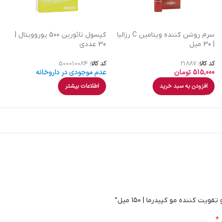
سرم روشن کننده ویتامین C رزالیا
کپسول تائورین 500 یوروویتال |
| 30 میل
30 عددی
کد کالا:
21887
کد کالا:
500010084
515,000
تومان
عدم موجودی در داروخانه
افزودن به سبد خرید
اطلاعات بیشتر
 کننده مو کپیدرما | 150 میل”
*