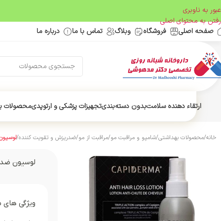
عبور به ناوبری
رفتن به محتوای اصلی
صفحه اصلی
فروشگاه
وبلاگ
تماس با ما
درباره ما
ارتقاء دهنده سلامت
بدون دسته‌بندی
تجهیزات پزشکی و ارتوپدی
محصولات ب
خانه
/
محصولات بهداشتی
/
شامپو و مراقبت مو
/
مراقبت از مو
/
ضدریزش و تقویت کننده
/
لوسیون ض
لوسیون ضد ریز
ویژگی های 