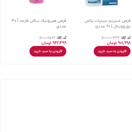
قرص منیزیم سیترات پلاس
قرص هیرونیک نیکان فارمد | 30
ک
یوروویتال | 60 عددی
عددی
| 30 عدد
کد کالا:
500010433
کد کالا:
50008562
کد
901,998
تومان
962,499
تومان
9
افزودن به سبد خرید
افزودن به سبد خرید