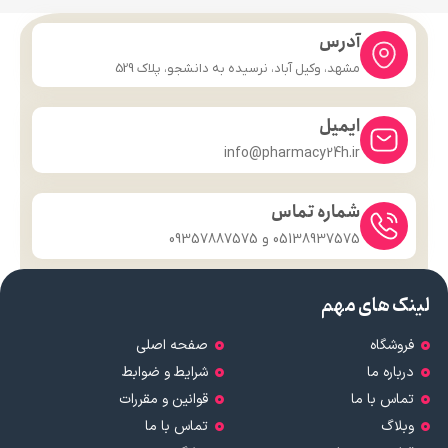
آدرس
مشهد، وکیل آباد، نرسیده به دانشجو، پلاک 529
ایمیل
info@pharmacy24h.ir
شماره تماس
05138937575 و 09357887575
لینک های مهم
فروشگاه
صفحه اصلی
درباره ما
شرایط و ضوابط
تماس با ما
قوانین و مقررات
وبلاگ
تماس با ما