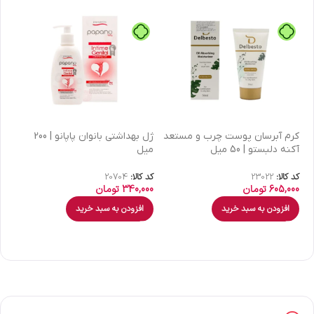
كرم آبرسان پوست چرب و مستعد
ژل بهداشتی بانوان پاپانو | 200
آکنه دلبستو | 50 میل
میل
| 30 میل
کد کالا:
23022
کد کالا:
20704
کد 
605,000
تومان
340,000
تومان
00
افزودن به سبد خرید
افزودن به سبد خرید