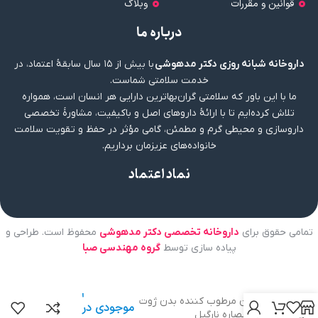
قوانین و مقررات
وبلاگ
درباره ما
داروخانه شبانه روزی دکتر مدهوشی
با بیش از ۱۵ سال سابقهٔ اعتماد، در
خدمت سلامتی شماست.
ما با این باور که سلامتی گران‌بهاترین دارایی هر انسان است، همواره
تلاش کرده‌ایم تا با ارائهٔ داروهای اصل و باکیفیت، مشاورهٔ تخصصی
داروسازی و محیطی گرم و مطمئن، گامی مؤثر در حفظ و تقویت سلامت
خانواده‌های عزیزمان برداریم.
نماد اعتماد
تمامی حقوق برای
داروخانه تخصصی دکتر مدهوشی
محفوظ است. طراحی و
پیاده سازی توسط
گروه مهندسی صبا
عدم
لوسیون مرطوب کننده بدن ژوت
موجودی در
حاوی عصاره نارگیل