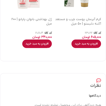
كرم آبرسان پوست چرب و مستعد
ژل بهداشتی بانوان پاپانو | 200
آکنه دلبستو | 50 میل
میل
| 30 میل
کد کالا:
23022
کد کالا:
20704
کد 
605,000
تومان
340,000
تومان
00
افزودن به سبد خرید
افزودن به سبد خرید
نظرات
دیدگاهها
هیچ دیدگاهی برای این محصول نوشته نشده است.