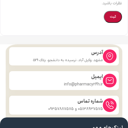
نظرات باشید.
آدرس
مشهد، وکیل آباد، نرسیده به دانشجو، پلاک 529
ایمیل
info@pharmacy24h.ir
شماره تماس
05138937575 و 09357887575
لینک های مهم