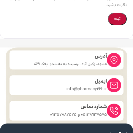
نظرات باشید.
آدرس
مشهد، وکیل آباد، نرسیده به دانشجو، پلاک 529
ایمیل
info@pharmacy24h.ir
شماره تماس
05138937575 و 09357887575