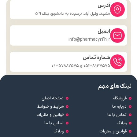
آدرس
مشهد، وکیل آباد، نرسیده به دانشجو، پلاک 529
ایمیل
info@pharmacy24h.ir
شماره تماس
05138937575 و 09357887575
لینک های مهم
فروشگاه
صفحه اصلی
درباره ما
شرایط و ضوابط
تماس با ما
قوانین و مقررات
وبلاگ
تماس با ما
قوانین و مقررات
وبلاگ