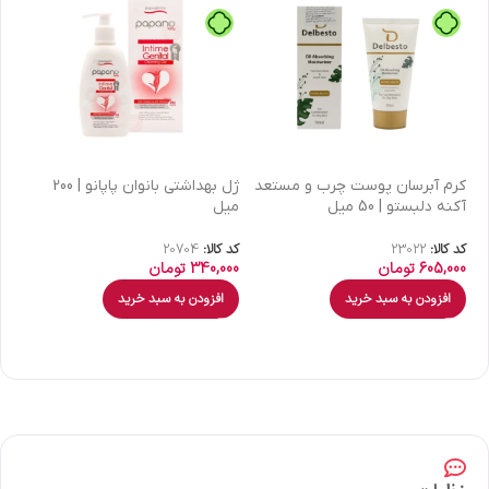
كرم آبرسان پوست چرب و مستعد
ژل بهداشتی بانوان پاپانو | 200
آکنه دلبستو | 50 میل
میل
| 30 میل
کد کالا:
23022
کد کالا:
20704
کد 
605,000
تومان
340,000
تومان
00
افزودن به سبد خرید
افزودن به سبد خرید