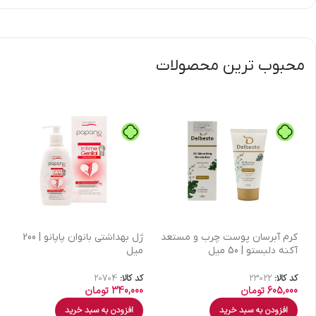
محبوب ترین محصولات
كرم آبرسان پوست چرب و مستعد
ژل بهداشتی بانوان پاپانو | 200
آکنه دلبستو | 50 میل
میل
کد کالا:
23022
کد کالا:
20704
605,000
تومان
340,000
تومان
افزودن به سبد خرید
افزودن به سبد خرید