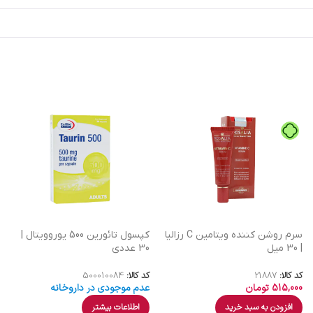
سرم روشن کننده ویتامین C رزالیا
کپسول تائورین 500 یوروویتال |
| 30 میل
30 عددی
کد کالا:
21887
کد کالا:
500010084
515,000
تومان
عدم موجودی در داروخانه
افزودن به سبد خرید
اطلاعات بیشتر