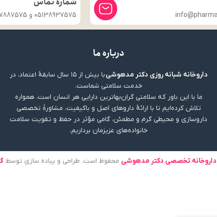
شماره تماس
info@pharmac
05138937575 و 09357887575
درباره ما
داروخانه شبانه روزی دکتر مدهوشی
با بیش از ۱۵ سال سابقهٔ اعتماد، در
خدمت سلامتی شماست.
ما با این باور که سلامتی گران‌بهاترین دارایی هر انسان است، همواره
تلاش کرده‌ایم تا با ارائهٔ داروهای اصل و باکیفیت، مشاورهٔ تخصصی
داروسازی و محیطی گرم و مطمئن، گامی مؤثر در حفظ و تقویت سلامت
خانواده‌های عزیزمان برداریم.
داروخانه تخصصی دکتر مدهوشی
محفوظ است. طراحی و پیاده سازی توسط
گ