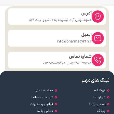
آدرس
مشهد، وکیل آباد، نرسیده به دانشجو، پلاک 529
ایمیل
info@pharmacy24h.ir
شماره تماس
05138937575 و 09357887575
لینک های مهم
فروشگاه
صفحه اصلی
درباره ما
شرایط و ضوابط
تماس با ما
قوانین و مقررات
وبلاگ
تماس با ما