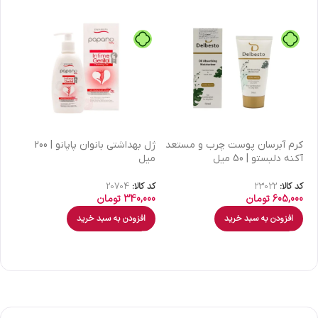
كرم آبرسان پوست چرب و مستعد
ژل بهداشتی بانوان پاپانو | 200
آکنه دلبستو | 50 میل
میل
| 30 میل
کد کالا:
23022
کد کالا:
20704
کد 
605,000
تومان
340,000
تومان
00
افزودن به سبد خرید
افزودن به سبد خرید