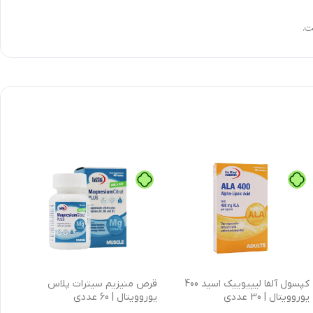
کپسول آلفا لیپیوییک اسید 400
قرص منیزیم سیترات پلاس
یوروویتال | 30 عددی
یوروویتال | 60 عددی
ع