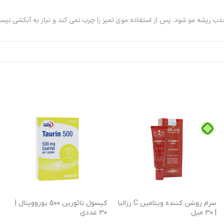
سرم روشن کننده ویتامین C رزالیا
کپسول تائورین 500 یوروویتال |
| 30 میل
30 عددی