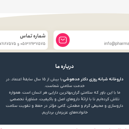
شماره تماس
info@pharmac
05138937575 و 09357887575
درباره ما
داروخانه شبانه روزی دکتر مدهوشی
با بیش از ۱۵ سال سابقهٔ اعتماد، در
خدمت سلامتی شماست.
ما با این باور که سلامتی گران‌بهاترین دارایی هر انسان است، همواره
تلاش کرده‌ایم تا با ارائهٔ داروهای اصل و باکیفیت، مشاورهٔ تخصصی
داروسازی و محیطی گرم و مطمئن، گامی مؤثر در حفظ و تقویت سلامت
خانواده‌های عزیزمان برداریم.