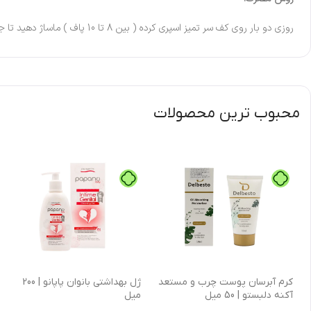
روزی دو بار روی کف سر تمیز اسپری کرده ( بین 8 تا 10 پاف ) ماساژ دهید تا جذب ریشه مو شود. پس از استفاده موی تمیز را چرب نمی کند و نیاز به آبکشی نیست.
محبوب ترین محصولات
كرم آبرسان پوست چرب و مستعد
ژل بهداشتی بانوان پاپانو | 200
آکنه دلبستو | 50 میل
میل