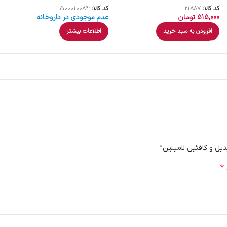
کد کالا:
21887
کد کالا:
500010084
515,000
تومان
عدم موجودی در داروخانه
افزودن به سبد خرید
اطلاعات بیشتر
دیل و کافئین لامینین”
*