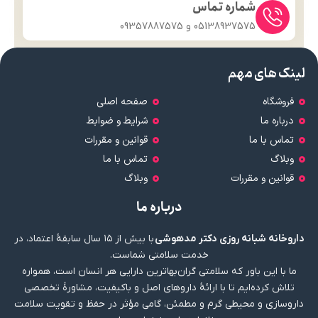
شماره تماس
05138937575 و 09357887575
لینک های مهم
فروشگاه
صفحه اصلی
درباره ما
شرایط و ضوابط
تماس با ما
قوانین و مقررات
وبلاگ
تماس با ما
قوانین و مقررات
وبلاگ
درباره ما
داروخانه شبانه روزی دکتر مدهوشی
با بیش از ۱۵ سال سابقهٔ اعتماد، در
خدمت سلامتی شماست.
ما با این باور که سلامتی گران‌بهاترین دارایی هر انسان است، همواره
تلاش کرده‌ایم تا با ارائهٔ داروهای اصل و باکیفیت، مشاورهٔ تخصصی
داروسازی و محیطی گرم و مطمئن، گامی مؤثر در حفظ و تقویت سلامت