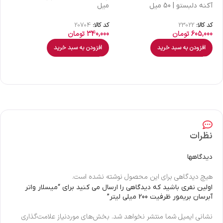
آکنه دلبستو | 50 میل
میل
| 30 میل
کد کالا:
23022
کد کالا:
20704
کد 
605,000
تومان
340,000
تومان
00
افزودن به سبد خرید
افزودن به سبد خرید
نظرات
دیدگاهها
هیچ دیدگاهی برای این محصول نوشته نشده است.
اولین نفری باشید که دیدگاهی را ارسال می کنید برای “میسلار واتر
آبرسان بریمور ظرفیت 200 میلی لیتر”
نشانی ایمیل شما منتشر نخواهد شد.
بخش‌های موردنیاز علامت‌گذاری