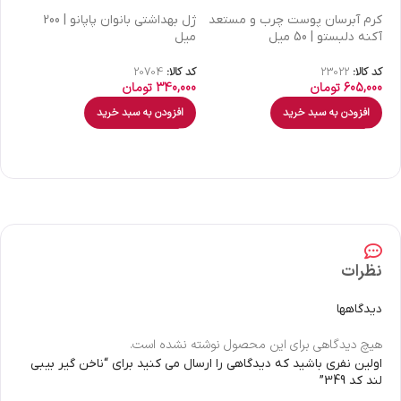
كرم آبرسان پوست چرب و مستعد
ژل بهداشتی بانوان پاپانو | 200
آکنه دلبستو | 50 میل
میل
| 30 میل
کد کالا:
23022
کد کالا:
20704
کد 
605,000
تومان
340,000
تومان
00
افزودن به سبد خرید
افزودن به سبد خرید
نظرات
دیدگاهها
هیچ دیدگاهی برای این محصول نوشته نشده است.
اولین نفری باشید که دیدگاهی را ارسال می کنید برای “ناخن گیر بیبی
لند کد 349”