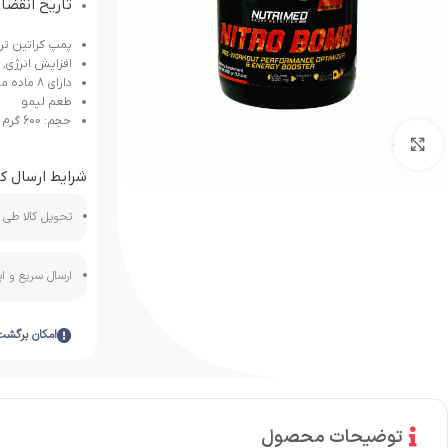
تاریخ انقضا:2023/08
پمپ کراتین تر
افزایش انرژی٬ افزایش قدرت و استقامت
دارای ۸ ماده موثر
طعم لیمو
حجم: 600 گرم
بزرگنمایی تصویر
شرایط ارسال کا
تحویل کالا طی ه
ارسال سریع و 
امکان برگشت
توضیحات محصول