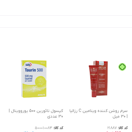
سرم روشن کننده ویتامین C رزالیا
کپسول تائورین 500 یوروویتال |
| 30 میل
30 عددی
کد کالا:
21887
کد کالا:
500010084