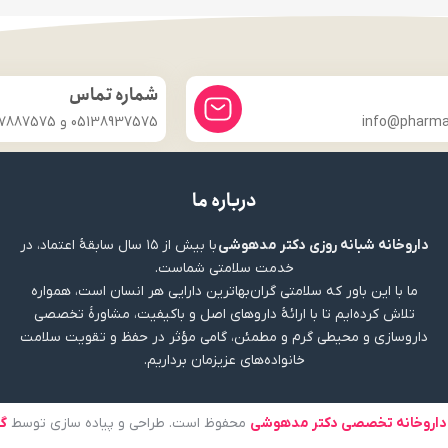
شماره تماس
info@pharmac
05138937575 و 09357887575
درباره ما
داروخانه شبانه روزی دکتر مدهوشی
با بیش از ۱۵ سال سابقهٔ اعتماد، در
خدمت سلامتی شماست.
ما با این باور که سلامتی گران‌بهاترین دارایی هر انسان است، همواره
تلاش کرده‌ایم تا با ارائهٔ داروهای اصل و باکیفیت، مشاورهٔ تخصصی
داروسازی و محیطی گرم و مطمئن، گامی مؤثر در حفظ و تقویت سلامت
خانواده‌های عزیزمان برداریم.
داروخانه تخصصی دکتر مدهوشی
محفوظ است. طراحی و پیاده سازی توسط
گ