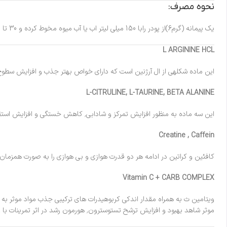
نحوه مصرف:
یک پیمانه (گرم6)از پودر رابا 150 میلی لیتر اب یا آب میوه مخوط کرده و 30 تا 45 دقیقه قبل از تمرین مصرف کنید.
L ARGININE HCL
این ماده شکلهی از ال آرژنین است که دارای خواص بهتر جذب و افزایش سطوح NO و در نتیجه افزایش پمپاژ جریان خون در عضلات میباش
L-CITRULINE, L-TAURINE, BETA ALANINE
این سه ماده به منظور افزایش تمرکز و شادابی٬ کاهش خستگی و افزایش استقامت عضلات و بدن در تمرینات طولانی و تمرینات کوتاه ولی پر فشار به کمک می آیند.
Creatine , Caffein
کافئین و کراتین در ادامه هر دو قدرت هوازی و بی هوازی را به صورت همزمان
Vitamin C + CARB COMPLEX
موثر شاهد بهبود و افزایش ترشح تستوسترون٬ هورمون رشد در اثر تمرینات با وزنه خواهیم بود.