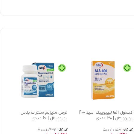
کپسول آلفا لیپیوییک اسید 400
قرص منیزیم سیترات پلاس
یوروویتال | 30 عددی
یوروویتال | 60 عددی
ع
کد کالا:
500010155
کد کالا:
500010433
کد