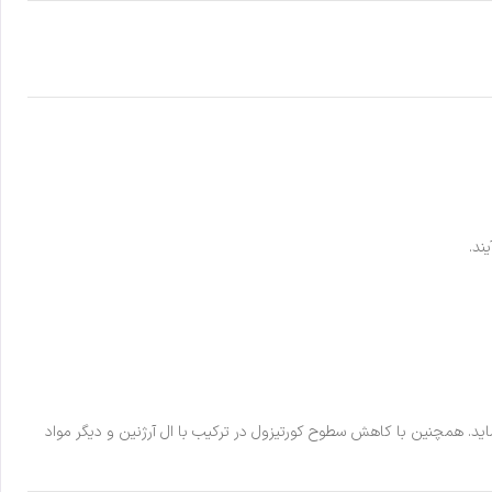
یدرات های ترکیبی جذب مواد موثر به خصوص کراتین را افزایش داده و ویتامین ث نیز پایداری سطج NO را تضمین مینماید. همچنین با کاهش سطوح کورتیزول در ترکیب با ال آرژنین و دیگر مواد