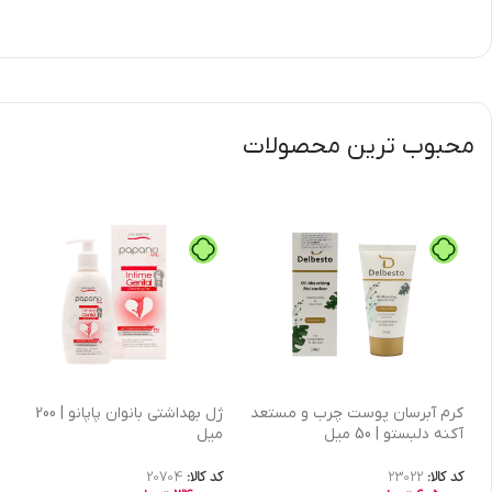
محبوب ترین محصولات
كرم آبرسان پوست چرب و مستعد
ژل بهداشتی بانوان پاپانو | 200
آکنه دلبستو | 50 میل
میل
کد کالا:
23022
کد کالا:
20704