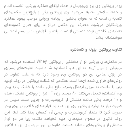
پودر پروتئین وی پرو یوروویتال با هدف ارتقای عملکرد ورزشی، تناسب اندام
و حفظ سلامتی مصرف می‌شود. وی پروتئین یکی از رایج‌ترین مکمل‌های
تغذیه‌ای است که به عنوان بخشی از برنامه ورزشی موجب بهبود عملکرد
ورزشکاران می‌شود. مصرف این مکمل می‌تواند برای جبران کمبودهای
تغذیه‌ای، کاهش توده عضلانی از دست رفته و افزایش متابولیسم انتخابی
هوشمندانه باشد.
تفاوت پروتئین ایزوله و کنسانتره:
در مکمل‌های ورزشی انواع مختلفی از پروتئین Whey استفاده می‌شود که
می‌توان از میان آن‌ها به ایزوله و کنسانتره اشاره نمود. تفاوت‌های بسیاری
در ارزش غذایی این دو پروتئین وی وجود دارد که به علت تفاوت در
روش‌های فرآوری شده آن‌ها است. هنگامی که غلظت پروتئین در روند تولید
پنیر یا ماست به میزان ایده‌آل رسید، مایع باقی مانده را خشک و به پودر
وی کنسانتره تبدیل می‌کنند. ۸۰ درصد وزن آن نیز از پروتئین تشکیل شده
و ۲۰ درصد باقی مانده متشکل از کربوهیدرات و چربی است. سپس در
صورت نیاز به تولید پروتئین وی ایزوله، باید فرآیندهای خاصی بر روی پودر
صورت گیرد تا مقدار کربوهیدرات و چربی آن کاهش پیدا کند. البته این
روند تاثیری در سطوح اسیدهای آمینه نخواهد داشت زیرا هر دو نوع
مشتقی از پروتئین‌های مشابه هستند. علاوه بر این مورد، وی ایزوله لاکتوز