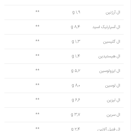
ال آرژنین
۱,۹ g
**
ال آسپارتیک اسید
۸,۴ g
**
ال گلیسین
۱,۳ g
**
ال هیستیدین
۱,۴ g
**
ال ایزولوسین
۵,۲ g
**
ال لوسین
۸,۰ g
**
ال لیزین
۶,۶ g
**
ال سرین
۳,۷ g
**
ال فنیل آلانین
۲,۴ g
**