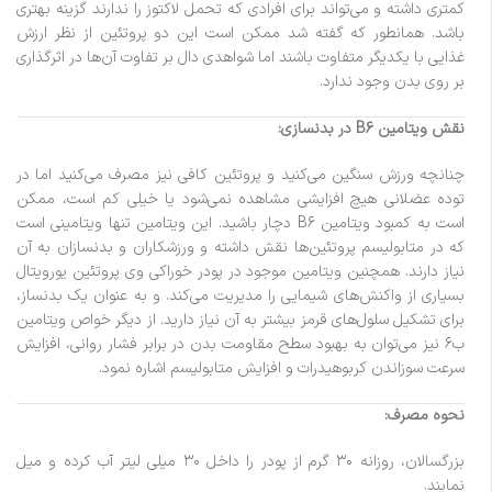
کمتری داشته و می‌تواند برای افرادی که تحمل لاکتوز را ندارند گزینه بهتری
باشد. همانطور که گفته شد ممکن است این دو پروتئین از نظر ارزش
غذایی با یکدیگر متفاوت باشند اما شواهدی دال بر تفاوت آن‌ها در اثرگذاری
بر روی بدن وجود ندارد.
نقش ویتامین B6 در بدنسازی:
چنانچه ورزش سنگین می‌کنید و پروتئین کافی نیز مصرف می‌کنید اما در
توده عضلانی هیچ افزایشی مشاهده نمی‌شود یا خیلی کم است، ممکن
است به کمبود ویتامین B۶ دچار باشید. این ویتامین تنها ویتامینی است
که در متابولیسم پروتئین‌ها نقش داشته و ورزشکاران و بدنسازان به آن
نیاز دارند. همچنین ویتامین موجود در پودر خوراکی وی پروتئین یورویتال
بسیاری از واکنش‌های شیمایی را مدیریت می‌کند. و به عنوان یک بدنساز،
برای تشکیل سلول‌های قرمز بیشتر به آن نیاز دارید. از دیگر خواص ویتامین
ب۶ نیز می‌توان به بهبود سطح مقاومت بدن در برابر فشار روانی، افزایش
سرعت سوزاندن کربوهیدرات و افزایش متابولیسم اشاره نمود.
نحوه مصرف:
بزرگسالان، روزانه ۳۰ گرم از پودر را داخل ۳۰ میلی لیتر آب کرده و میل
نمایند.