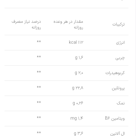
مقدار در هر وعده
درصد نیاز مصرف
ترکیبات
روزانه
روزانه
انرژی
۱۱۲ kcal
**
چربی
۱,۶ g
**
کربوهیدرات
۲,۰ g
**
پروتئین
۲۲,۸ g
**
نمک
۰,۲۶ g
**
ویتامین B۶
۱,۴ mg
**
ال آلانین
۳,۶ g
**