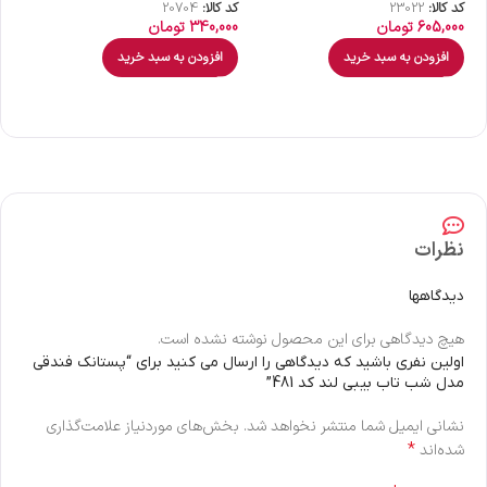
کد کالا:
23022
کد کالا:
20704
کد 
605,000
تومان
340,000
تومان
00
افزودن به سبد خرید
افزودن به سبد خرید
نظرات
دیدگاهها
هیچ دیدگاهی برای این محصول نوشته نشده است.
اولین نفری باشید که دیدگاهی را ارسال می کنید برای “پستانک فندقی
مدل شب تاب بیبی لند کد 481”
نشانی ایمیل شما منتشر نخواهد شد.
بخش‌های موردنیاز علامت‌گذاری
*
شده‌اند