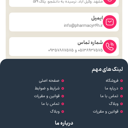
مشهد، وکیل آباد، نرسیده به دانشجو، پلاک 529
ایمیل
info@pharmacy24h.ir
شماره تماس
05138937575 و 09357887575
لینک های مهم
فروشگاه
صفحه اصلی
درباره ما
شرایط و ضوابط
تماس با ما
قوانین و مقررات
وبلاگ
تماس با ما
قوانین و مقررات
وبلاگ
درباره ما