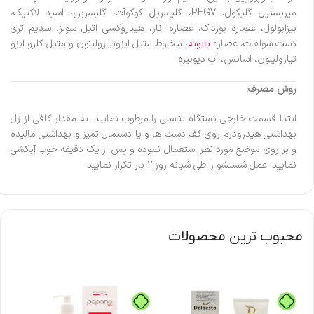
میریستیل گلیکول، PEG7، گلیسریل کوکوآت، گلیسرین، اسید لاکتیک،
بیزابولول، عصاره بورداک، عصاره انار، هیدروکسی اتیل سولز، سدیم تری
دست سولفات، عصاره
بابونه
، مخلوط متیل ایزوتیازولینون و متیل کلرو ایزو
تیازولینون، اسانس، آب دیونیزه
روش مصرف:
ابتدا قسمت خارجی دستگاه تناسلی را مرطوب نمایید. به مقدار کافی از ژل
بهداشتی هیدرودرم روی کف دست ها و یا دستمال تمیز و بهداشتی مالیده
و بر روی موضع مورد نظر استعمال نموده و پس از یک دقیقه خوب آبکشی
نمایید. عمل شستشو را طی شبانه روز 2 بار تکرار نمایید.
محبوب ترین محصولات