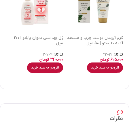
كرم آبرسان پوست چرب و مستعد
ژل بهداشتی بانوان پاپانو | 200
آکنه دلبستو | 50 میل
میل
| 30 میل
کد کالا:
23022
کد کالا:
20704
کد 
605,000
تومان
340,000
تومان
00
افزودن به سبد خرید
افزودن به سبد خرید
نظرات