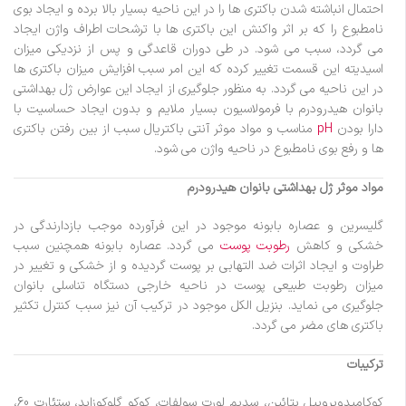
احتمال انباشته شدن باکتری ها را در این ناحیه بسیار بالا برده و ایجاد بوی
نامطبوع را که بر اثر واکنش این باکتری ها با ترشحات اطراف واژن ایجاد
می گردد، سبب می شود. در طی دوران قاعدگی و پس از نزدیکی میزان
اسیدیته این قسمت تغییر کرده که این امر سبب افزایش میزان باکتری ها
در این ناحیه می گردد. به منظور جلوگیری از ایجاد این عوارض ژل بهداشتی
بانوان هیدرودرم با فرمولاسیون بسیار ملایم و بدون ایجاد حساسیت با
دارا بودن
pH
مناسب و مواد موثر آنتی باکتریال سبب از بین رفتن باکتری
ها و رفع بوی نامطبوع در ناحیه واژن می شود.
مواد موثر ژل بهداشتی بانوان هیدرودرم
گلیسرین و عصاره بابونه موجود در این فرآورده موجب بازدارندگی در
خشکی و کاهش
رطوبت پوست
می گردد. عصاره بابونه همچنین سبب
طراوت و ایجاد اثرات ضد التهابی بر پوست گردیده و از خشکی و تغییر در
میزان رطوبت طبیعی پوست در ناحیه خارجی دستگاه تناسلی بانوان
جلوگیری می نماید. بنزیل الکل موجود در ترکیب آن نیز سبب کنترل تکثیر
باکتری های مضر می گردد.
ترکیبات
کوکامیدوپروپیل بتائین، سدیم لورت سولفات، کوکو گلوکوزاید، ستئارت 60،