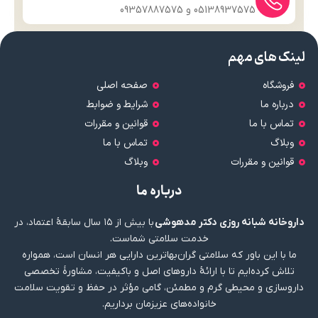
05138937575 و 09357887575
لینک های مهم
فروشگاه
صفحه اصلی
درباره ما
شرایط و ضوابط
تماس با ما
قوانین و مقررات
وبلاگ
تماس با ما
قوانین و مقررات
وبلاگ
درباره ما
داروخانه شبانه روزی دکتر مدهوشی
با بیش از ۱۵ سال سابقهٔ اعتماد، در
خدمت سلامتی شماست.
ما با این باور که سلامتی گران‌بهاترین دارایی هر انسان است، همواره
تلاش کرده‌ایم تا با ارائهٔ داروهای اصل و باکیفیت، مشاورهٔ تخصصی
داروسازی و محیطی گرم و مطمئن، گامی مؤثر در حفظ و تقویت سلامت
خانواده‌های عزیزمان برداریم.