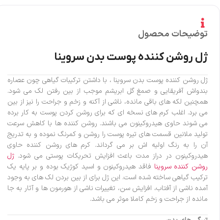
توضیحات محصول
ژل روشن کننده پوست بدن سروینا
ژل روشن کننده پوست بدن سروینا ، با داشتن ترکیبات گیاهی چون عصاره
بندواش آفریقایی و صمغ گل ابریشم موجب از بین رفتن لک می شود.
همچنین لکه های باقی مانده، ناشی از آکنه و زخم و جراحت را نیز از بین
می برد. اغلب کرم های نسخه ای که برای روشن کردن پوست به کار برده
می شوند حاوی هیدروکینون می باشند. روشن کننده ها با کاهش سرعت
تولید ملانین قسمت های تیره پوست را روشن و کمرنگ نموده و به تدریج
آن را به رنگ اولیه اش بر می گرداند. کرم های روشن کننده حاوی
هیدروکینون در دراز مدت باعث افزایش تحریکات پوستی می شود.
ژل
روشن کننده سروینا
فاقد هیدروکینون و اسید کوژیک بوده و بر پایه یک
ترکیب گیاهی ساخته شده است. این ژل برای از بین بردن لک های به وجود
آمده ناشی از آفتاب، افزایش سن، تغییرات ناشی از هورمون ها و آثار به جا
مانده از جراحت و زخم کاملا موثر می باشد.