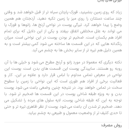
تیرگی های بدن
زیاد که روی زمین بنشینید، قوزک پایتان سیاه تر از قبل خواهد شد و وقتی
چند ساعت دستتان را روی میز یا زمین تکیه دهید، آرنجتان هم همین
وضع را پیدا خواهد کرد. تیرگی پوست در نواحی آرنج ها، زانوها و قوزک پا
می تواند به علل مختلفی اتفاق بیفتد و یکی از این دلایل که برای تمام
افراد هم یکسان است، ضخیم تر بودن پوست در این نواحی است. میزان
رنگدانه هایی که در این قسمت ها ساخته می شود کمی بیشتر است و به
همین دلیل هم تیره تر از سایر بخش ها به چشم می آید.
نکته دیگری که معمولا در مورد زانو و آرنج مطرح می شود و خیلی ها با آن
روبه رو هستند، ساییدگی پوست این قسمت های بدن است. پوست این
نواحی در معرض تماس مداوم با لباس قرار دارد و علاوه بر این، کار و
فعالیت برخی از افراد هم طوری است که این نواحی با زمین یا سطوح
سخت در تماس خواهد بود. در نتیجه چنین وضعی باعث می شود پوست
بدن و به ویژه طبقه شاخی پوست در این قسمت ها ضخیم تر شود. با
توجه به این که طبقه شاخی پوست، لایه سلول های مرده را تشکیل می
دهد، ضخیم تر شدن آن باعث می شود پوست از نظر ظاهری تیره تر و حتی
تا حدی کثیف تر از وضعیت معمول و طبیعی به چشم بیاید.
روش مصرف: