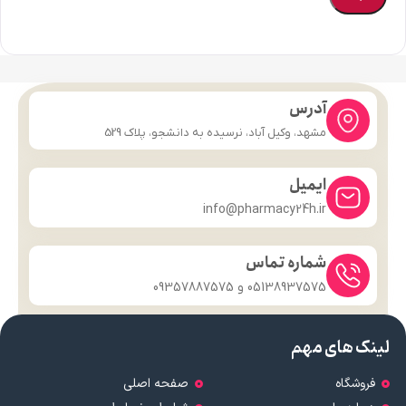
آدرس
مشهد، وکیل آباد، نرسیده به دانشجو، پلاک 529
ایمیل
info@pharmacy24h.ir
شماره تماس
05138937575 و 09357887575
لینک های مهم
فروشگاه
صفحه اصلی