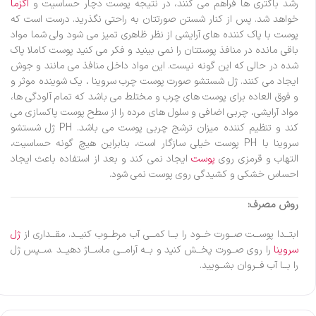
رشد باکتری ها فراهم می کنند، در نتیجه پوست دچار حساسیت و
اگزما
خواهد شد. پس از کنار شستن صورتتان به راحتی نگذرید. درست است که
پوست با پاک کننده های آرایشی از نظر ظاهری تمیز می شود ولی شما مواد
باقی مانده در منافذ پوستتان را نمی بینید و فکر می کنید پوست کاملا پاک
شده در حالی که این گونه نیست. این مواد داخل منافذ می مانند و جوش
ایجاد می کنند. ژل شستشو صورت پوست چرب سروینا ، یک شوینده موثر و
و فوق العاده برای پوست های چرب و مختلط می باشد که تمام آلودگی ها،
مواد آرایشی، چربی اضافی و سلول های مرده را از سطح پوست پاکسازی می
کند و تنظیم کننده میزان ترشج چربی پوست می باشد. PH ژل شستشو
سروینا با PH پوست خیلی سازگار است، بنابراین هیچ گونه حساسیت،
التهاب و قرمزی روی
پوست
ایجاد نمی کند و بعد از استفاده باعث ایجاد
احساس خشکی و کشیدگی روی پوست نمی شود.
روش مصرف:
ابتــدا پوســت صــورت خــود را بــا کمــی آب مرطــوب کنیــد. مقــداری از
ژل
سروینا
را روی صــورت پخــش کنید و بــه آرامــی ماســاژ دهیــد .ســپس ژل
را بــا آب فــروان بشــویید.