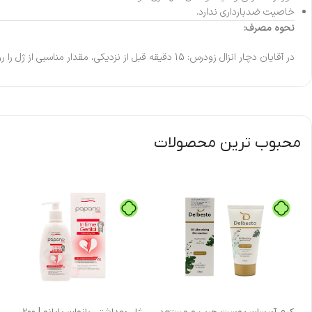
خاصیت ضدبارداری ندارد.
نحوه مصرف:
در آقایان دچار انزال زودرس: 15 دقیقه قبل از نزدیکی، مقدار مناسبی از ژل را روی محل مورد نظر یا کف دست پمپ نموده و سراسر محل مورد نظر را به آن آغشته کرده و پس از 15 دقیقه محل مذکور را با آب شستشو دهید.
محبوب ترین محصولات