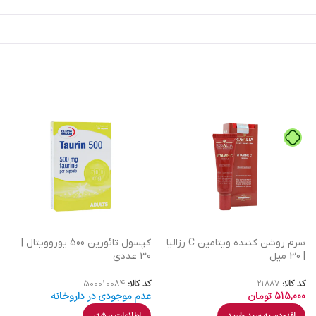
سرم روشن کننده ویتامین C رزالیا
کپسول تائورین 500 یوروویتال |
| 30 میل
30 عددی
کد کالا:
21887
کد کالا:
500010084
515,000
تومان
عدم موجودی در داروخانه
افزودن به سبد خرید
اطلاعات بیشتر