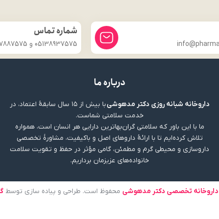
شماره تماس
info@pharmac
05138937575 و 09357887575
درباره ما
داروخانه شبانه روزی دکتر مدهوشی
با بیش از ۱۵ سال سابقهٔ اعتماد، در
خدمت سلامتی شماست.
ما با این باور که سلامتی گران‌بهاترین دارایی هر انسان است، همواره
تلاش کرده‌ایم تا با ارائهٔ داروهای اصل و باکیفیت، مشاورهٔ تخصصی
داروسازی و محیطی گرم و مطمئن، گامی مؤثر در حفظ و تقویت سلامت
خانواده‌های عزیزمان برداریم.
داروخانه تخصصی دکتر مدهوشی
محفوظ است. طراحی و پیاده سازی توسط
گ