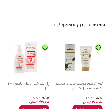
محبوب ترین محصولات
كرم آبرسان پوست چرب و مستعد
ژل بهداشتی بانوان پاپانو | 200
آکنه دلبستو | 50 میل
میل
کد کالا:
23022
کد کالا:
20704
605,000
تومان
340,000
تومان
افزودن به سبد خرید
افزودن به سبد خرید