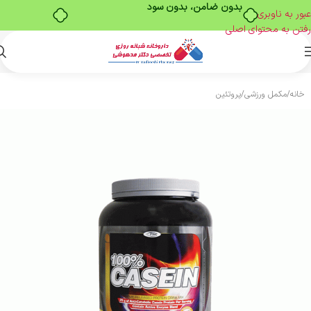
بدون ضامن، بدون سود
عبور به ناوبری
رفتن به محتوای اصلی
خانه
/
مکمل ورزشی
/
پروتئین