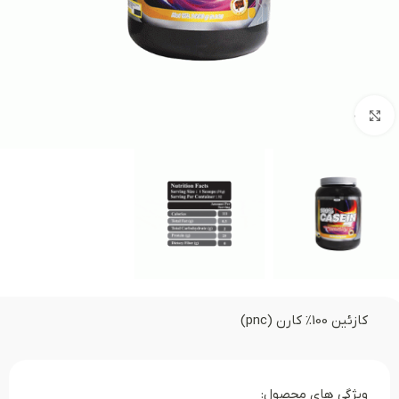
بزرگنمایی تصویر
کازئین 100% کارن (pnc)
ویژگی های محصول: