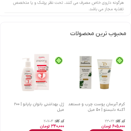
هرگونه داروی خاص مصرف می کنند، تحت نظر پزشک و یا متخصص
تغذیه مجاز می باشد.
محبوب ترین محصولات
كرم آبرسان پوست چرب و مستعد
ژل بهداشتی بانوان پاپانو | 200
آکنه دلبستو | 50 میل
میل
| 30 میل
کد کالا:
23022
کد کالا:
20704
کد 
605,000
تومان
340,000
تومان
00