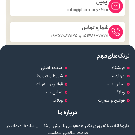
ایمیل
info@pharmacy24h.ir
شماره تماس
05138937575 و 09357887575
لینک های مهم
فروشگاه
صفحه اصلی
درباره ما
شرایط و ضوابط
تماس با ما
قوانین و مقررات
وبلاگ
تماس با ما
قوانین و مقررات
وبلاگ
درباره ما
داروخانه شبانه روزی دکتر مدهوشی
با بیش از ۱۵ سال سابقهٔ اعتماد، در
خدمت سلامتی شماست.