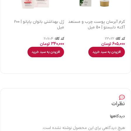
كرم آبرسان پوست چرب و مستعد
ژل بهداشتی بانوان پاپانو | 200
آکنه دلبستو | 50 میل
میل
| 30 میل
کد کالا:
23022
کد کالا:
20704
کد 
605,000
تومان
340,000
تومان
00
افزودن به سبد خرید
افزودن به سبد خرید
نظرات
دیدگاهها
هیچ دیدگاهی برای این محصول نوشته نشده است.