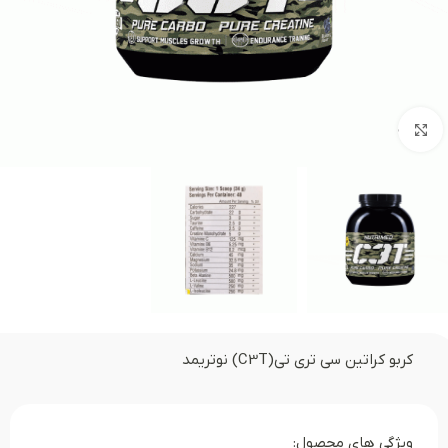
بزرگنمایی تصویر
کربو کراتین سی تری تی(C3T) نوتریمد
ویژگی های محصول: