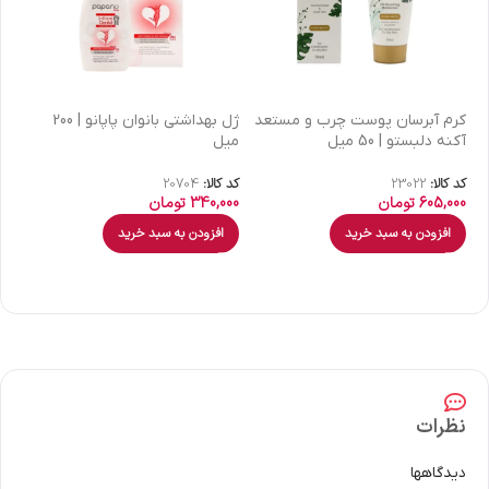
كرم آبرسان پوست چرب و مستعد
ژل بهداشتی بانوان پاپانو | 200
آکنه دلبستو | 50 میل
میل
| 30 میل
کد کالا:
23022
کد کالا:
20704
کد 
605,000
تومان
340,000
تومان
00
افزودن به سبد خرید
افزودن به سبد خرید
نظرات
دیدگاهها