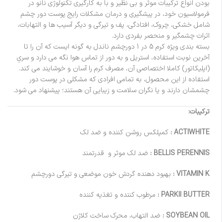
بودن انواع ترکیبات موثر و بی نظیر و با به کارگیری تکنولوژی نانو در
فرمولاسیون خود، در پیشگیری و درمان مشکلات رایج پوست دور چشم
شامل خشکی، چروک، افتادگی، پف و تیرگی و دیگر آسیب ها و التهابات،
اثرات چشمگیر و منحصر بفردی دارد.
بسته بندی ویژه کرم 5 در 1 دورچشم ناندل به گونه ایست که آن را تا
آخرین نوبت استفاده، استریل و به دور از تماس هوا نگه می دارد و سریِ
(اپلیکاتور) کاملا اختصاصی آن، مصرف کرم را آسان و خوشایند می کند.
استفاده از این محصول، به تمامی افرادی که مشکلی در پوست دور
چشمشان دارند و یا نگران سلامت و زیبایی آن هستند؛ پیشنهاد می شود.
ترکیبات:
ACTIWHITE :
کمپلکس روشن کننده و ضد لک
BELLIS PERENNIS :
ضد لک موثر و قدرتمند
VITAMIN K :
بهبود دهنده گردش خون موضعی و تیرگی دورچشم
PARKII BUTTER :
مرطوب کننده و تغذیه کننده
SOYBEAN OIL :
ضد التهاب، محرک ساخت کلاژن