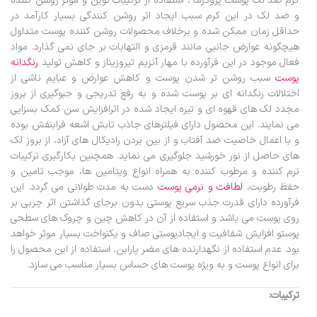
کرم ضد لک پوست پرودرما ، استفاده از ترکیبات نوین و موثر روشن کننده
و ضد لک در این کرم سبب ایجاد اثر روشن کنندگی بسیار کارآمد در
حداقل زمان ممکن شده و برخلاف محصولات روشن کننده پوست متداول
هیچگونه عوارض جانبی مانند قرمزی و التهابات بر جای نمی گذارد. مواد
فعال موجود در این فرآورده با مهار آنزیم تیروزیناز و کاهش تولید
رنگدانه
پوست
سبب روشن تر شدن پوست و کاهش عوارض و عبایم ناشی از
اختلالات رنگدانه ای بر پوست شده و به رفع تدریجی و جبوگیری از بروز
مجدد لک های قهوه ای و تیره ایجاد شده در اثرافزایش سن کمک بسزایی
می نمایند. این محصول دارای فیلترهای جاذب تابش اشعه فرابنفش بوده
و با اعمال خاصیت ضد آفتاب و از بین بردن رادیکال های آزاد، از بروز لک
های حاصل از نور خورشید جلوگیری می نماید. همچنین بکارگیری ترکیبات
نرم کننده و مرطوب کننده به همراه انواع ویتامین ها، موجب تامین و
حفظ رطوبت،
لطافت و نرمی پوست
دست به مدت طولانی می گردد. این
فرآورده دارای قدرت جذب سریع پوستی بدون برجای گذاشتن اثر چربی بر
روی پوست می باشد و استفاده از آن در کاهش چین و چروک های سطحی
پوستو افزایش شفافیت و ایجادپوستی صاف و یکنواخت بسیار موثر خواهد
بود. عدم استفاده از نگهدارنده های مضر پارابن، استفاده از این محصول را
برای انواع پوست و به ویژه پوست های حساس بسیار مناسب می سازد.
ترکیبات: