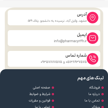
آدرس
مشهد، وکیل آباد، نرسیده به دانشجو، پلاک 529
ایمیل
info@pharmacy24h.ir
شماره تماس
05138937575 و 09357887575
لینک های مهم
فروشگاه
صفحه اصلی
درباره ما
شرایط و ضوابط
تماس با ما
قوانین و مقررات
وبلاگ
تماس با ما