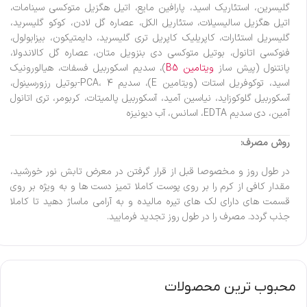
گلیسرین، استئاریک اسید، پارافین مایع، اتیل هگزیل متوکسی سینامات،
اتیل هگزیل سالیسیلات، ستئاریل الکل، عصاره گل لادن، کوکو گلیسرید،
گلیسریل استئارات، کاپریلیک کاپریل تری گلیسرید، دایمتیکون، بیزابولول،
فنوکسی اتانول، بوتیل متوکسی دی بنزویل متان، عصاره گل کالاندولا،
پانتنول (پیش ساز
ویتامین B5
)، سدیم اسکوربیل فسفات، هیالورونیک
اسید، توکوفریل استات (ویتامین E)، سدیم PCA، ۴-بوتیل رزورسینول،
آسکوربیل گلوکوزاید، نیاسین آمید، آسکوربیل پالمیتات، کربومر، تری اتانول
آمین، دی سدیم EDTA، اسانس، آب دیونیزه
روش مصرف:
در طول روز و مخصوصا قبل از قرار گرفتن در معرض تابش نور خورشید،
مقدار کافی از کرم را بر روی پوست کاملا تمیز دست ها و به ویژه بر روی
قسمت های دارای لک های تیره مالیده و به آرامی ماساژ دهید تا کاملا
جذب گردد. مصرف را در طول روز تجدید فرمایید.
محبوب ترین محصولات