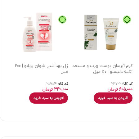
كرم آبرسان پوست چرب و مستعد
ژل بهداشتی بانوان پاپانو | 200
آکنه دلبستو | 50 میل
میل
| 30 میل
کد کالا:
23022
کد کالا:
20704
کد 
605,000
تومان
340,000
تومان
00
افزودن به سبد خرید
افزودن به سبد خرید