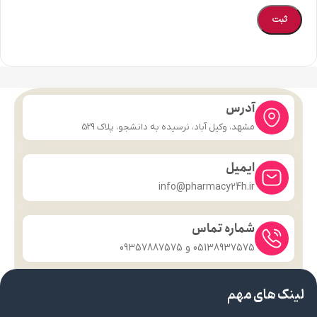
آدرس
مشهد، وکیل آباد، نرسیده به دانشجو، پلاک 529
ایمیل
info@pharmacy24h.ir
شماره تماس
05138937575 و 09357887575
لینک های مهم