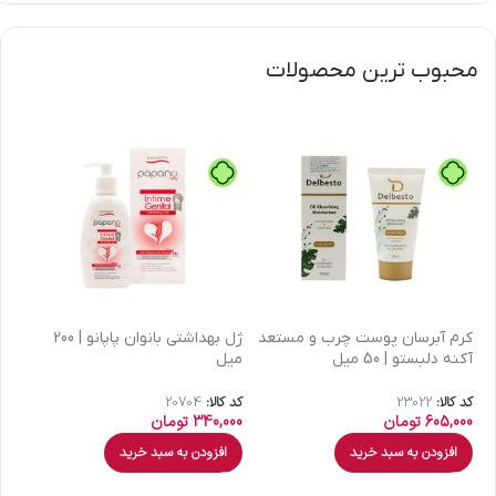
محبوب ترین محصولات
كرم آبرسان پوست چرب و مستعد
ژل بهداشتی بانوان پاپانو | 200
آکنه دلبستو | 50 میل
میل
| 30 میل
کد کالا:
23022
کد کالا:
20704
کد 
605,000
تومان
340,000
تومان
00
افزودن به سبد خرید
افزودن به سبد خرید