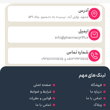
آدرس
مشهد، وکیل آباد، نرسیده به دانشجو، پلاک 529
ایمیل
info@pharmacy24h.ir
شماره تماس
05138937575 و 09357887575
لینک های مهم
فروشگاه
صفحه اصلی
درباره ما
شرایط و ضوابط
تماس با ما
قوانین و مقررات
وبلاگ
تماس با ما