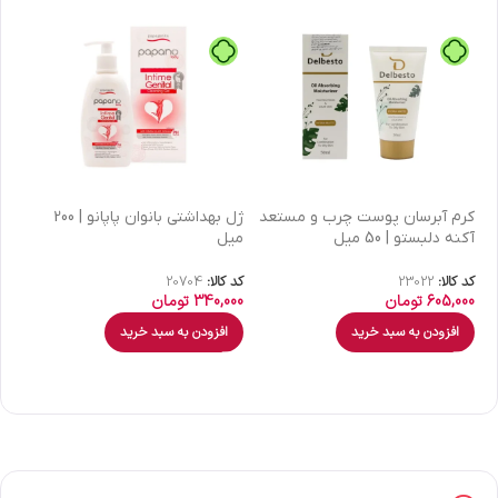
كرم آبرسان پوست چرب و مستعد
ژل بهداشتی بانوان پاپانو | 200
آکنه دلبستو | 50 میل
میل
| 30 میل
کد کالا:
23022
کد کالا:
20704
کد 
605,000
تومان
340,000
تومان
00
افزودن به سبد خرید
افزودن به سبد خرید