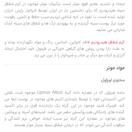
ایجاد و تشدید علایم فوق موثر است. ترکیبات موثر موجود در کرم شقاق
سینه هیدرودرم که برای نخستین بار در ایران توسط لابراتوار پارس حیان
تولید شده است، با نفوذ در لایه شاخی اپیدرم سبب حفظ و تامین رطوبت
مورد نیاز پوست سینه گردیده و به بهبودی ترک ها و شقاق های سینه کمک
شایانی می نمایند.
کرم شقاق هیدرودرم
فاقد لانولین، اسانس، رنگ و مواد نگهدارنده بوده و
به علت دارا بودن روغن های گیاهی خوراکی در فرمول خود احتمال ایجاد
آلرژی و اثرات سو دیگر بر مادر و شیرخوار را از بین می برد.
مواد موثر:
محتوی لوپئول:
ماده لوپئول که در عصاره دانه گیاه Lipinus Albus موجود است نقش
آنتی اکسیدانی خود را توسط بازسازی آنزیم های موجود در پوست ایفا می
کند. فیتیک اسید موجود در این گیاه یک بازدارنده قوی در برابر اکسید
کننده های رادیکالی هیدروکسیلی مضر می باشد. اسیدهای آمینه و پروتئین
های موجود در عصاره این گیاه نیز سبب ایجاد خواص نرم کنندگی و
مرطوب کنندگی می شوند که در درمان شقاق سینه بسیار موثر هستند.