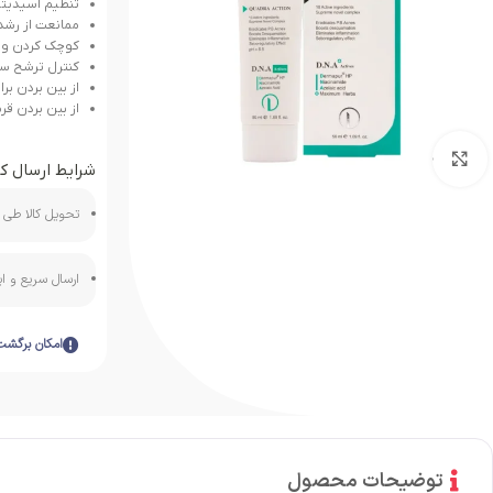
تنظیم اسیدیت
ممانعت از رشد 
کوچک کردن و 
کنترل ترشح س
از بین بردن ب
از بین بردن قر
بزرگنمایی تصویر
شرایط ارسال کا
تحویل کالا طی ه
ارسال سریع و 
امکان برگشت
توضیحات محصول