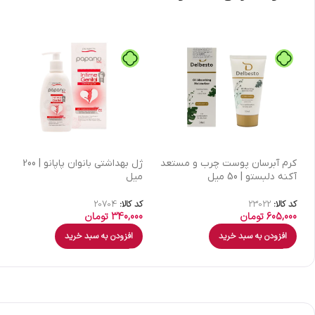
كرم آبرسان پوست چرب و مستعد
ژل بهداشتی بانوان پاپانو | 200
آکنه دلبستو | 50 میل
میل
کد کالا:
23022
کد کالا:
20704
605,000
تومان
340,000
تومان
افزودن به سبد خرید
افزودن به سبد خرید