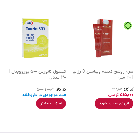
سرم روشن کننده ویتامین C رزالیا
کپسول تائورین 500 یوروویتال |
| 30 میل
30 عددی
کد کالا:
21887
کد کالا:
500010084
515,000
تومان
عدم موجودی در داروخانه
افزودن به سبد خرید
اطلاعات بیشتر