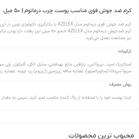
کرم ضد جوش قوی مناسب پوست چرب درماتوم | 50 میل
کرم ضدجوش درماتوم مدل AZELEX حجم 
نیز ممانعت بعمل می آورد.
ترکیبات:
استئاریک اسید، بیزواکس، پارافین مایع بهداشتی، ستیل الکل، گلیکول، پلی سوربات ۲۰، سالسیلیک اسید، آزلائی
سرنوآ سرولاتا (سائوپالمیتو)، عصاره ساقه زیرزمینی (ریزوم) زرد چوبه، عصاره ریشه گیاه بابا آدم، روغن میوه آووکادو، هیالورونیک ا
روش مصرف:
ابتدا پوست خود را با استفاده از پاک کننده مناسب تمیز کنید. سپس به مقدار کا
محبوب ترین محصولات