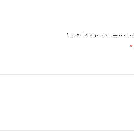
ب پوست چرب درماتوم | 50 میل”
*