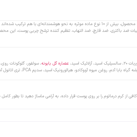
کرم ضد جوش قوی درماتوم مدل AZELEX با بکارگیری تکنولوژی نوین در این محصول، بیش از 10 نوع ماده مو
50 میلی لیتر بعلت دارا بودن ترکیبات ضد باکتری، ضد قارچ، ضد التهاب، تنظیم کننده ترشح چربی 
ک اسید،
عصاره گل بابونه
، سولفور، گلوکونات روی، 
سید، سدیم PCA، تری اتانول آمین، دی سدیم إ.د.ت.آ، مخلوط فنوکسی اتانول و کاپریلیل گلایکول، آب دیونیزه.
فی از کرم درماتوم را بر روی پوست قرار داده، به آرامی ماساژ دهید تا بطور کامل ج