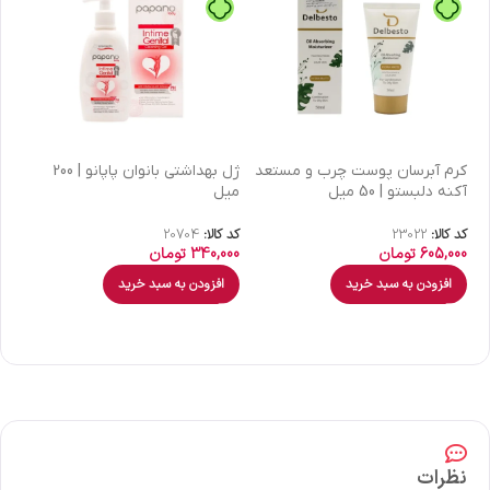
كرم آبرسان پوست چرب و مستعد
ژل بهداشتی بانوان پاپانو | 200
آکنه دلبستو | 50 میل
میل
| 30 میل
کد کالا:
23022
کد کالا:
20704
کد 
605,000
تومان
340,000
تومان
00
افزودن به سبد خرید
افزودن به سبد خرید
نظرات