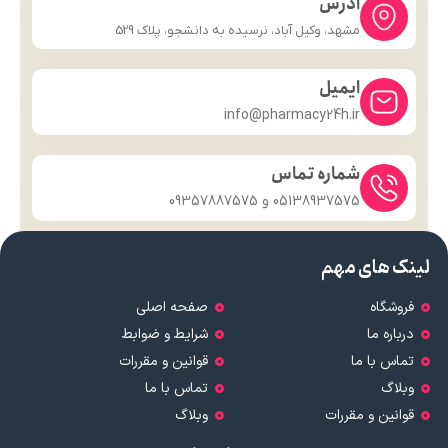
آدرس
مشهد، وکیل آباد، نرسیده به دانشجو، پلاک 529
ایمیل
info@pharmacy24h.ir
شماره تماس
05138937575 و 09357887575
لینک های مهم
فروشگاه
صفحه اصلی
درباره ما
شرایط و ضوابط
تماس با ما
قوانین و مقررات
وبلاگ
تماس با ما
قوانین و مقررات
وبلاگ