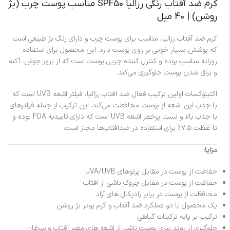
کرم ضد آفتاب رنگی رزالیا SPF50 مناسب پوست چرب (بژ
روشن) | 40 میل
کرم ضد آفتاب رزالیا، مناسب برای پوست چرب و دارای رنگ بژ طبیعی است
که پوشش بسیار خوبی بر روی پوست دارد. این محصول برای استفاده
روزانه مناسب بوده و کنترل کننده چربی پوست است که از بروز جوش، آکنه
و براق شدن پوست جلوگیری می‌کند.
اکتینوکسات اولین ترکیب فعال ضد آفتاب رزالیا،‌ فیلتر اشعه UVB است که
با جذب این اشعه از پوست محافظت می‌کند. این ترکیب از جمله فیلترهای
با جذب بالا و نسبتا پرخطر اشعه UVB است که دارای تاییدیه FDA بوده و
تا غلظت ۷.۵٪ برای استفاده در ضدآفتاب‌ها مجاز است.
مزایا:
حفاظت از پوست در مقابل پرتوهای UVA/UVB
حفاظت از پوست در مقابل چروک ناشی از آفتاب
محافظت از پوست در برابر رادیکال های آزاد
یک محصول با دو عملکرد ضد آفتاب و کرم پودر بژ روشن
ترکیب بر پایه ترکیبات گیاهی
جلوگیری از روند پیری پوست ناشی از اشعه های مضر آفتاب و سرطان