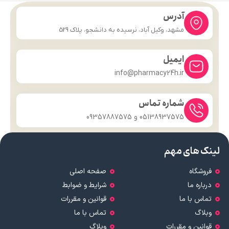
آدرس
مشهد، وکیل آباد، نرسیده به دانشجو، پلاک 529
ایمیل
info@pharmacy24h.ir
شماره تماس
05138937575 و 09357887575
لینک های مهم
فروشگاه
صفحه اصلی
درباره ما
شرایط و ضوابط
تماس با ما
قوانین و مقررات
وبلاگ
تماس با ما
قوانین و مقررات
وبلاگ