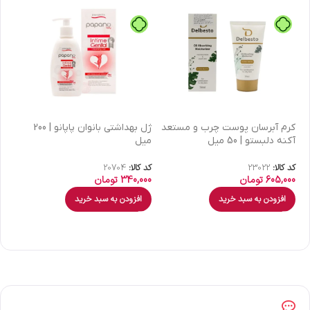
كرم آبرسان پوست چرب و مستعد
ژل بهداشتی بانوان پاپانو | 200
آکنه دلبستو | 50 میل
میل
| 30 میل
کد کالا:
23022
کد کالا:
20704
کد 
605,000
تومان
340,000
تومان
00
افزودن به سبد خرید
افزودن به سبد خرید