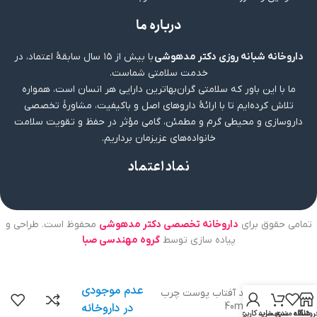
درباره ما
داروخانه شبانه روزی دکتر مدهوشی
با بیش از ۱۵ سال سابقهٔ اعتماد، در
خدمت سلامتی شماست.
ما با این باور که سلامتی گران‌بهاترین دارایی هر انسان است، همواره
تلاش کرده‌ایم تا با ارائهٔ داروهای اصل و باکیفیت، مشاورهٔ تخصصی
داروسازی و محیطی گرم و مطمئن، گامی مؤثر در حفظ و تقویت سلامت
خانواده‌های عزیزمان برداریم.
نماد اعتماد
تمامی حقوق برای
داروخانه تخصصی دکتر مدهوشی
محفوظ است. طراحی و
پیاده سازی توسط
گروه مهندسی صبا
عدم موجودی
کرم ضد آفتاب پوست چرب
وچه | 40ml
در داروخانه
روشگاه
علاقه مندی
سبد خرید
حساب کاربری من