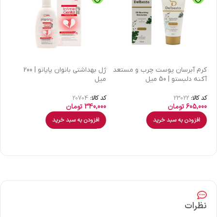
كرم آبرسان پوست چرب و مستعد
ژل بهداشتی بانوان پاپانو | 200
آکنه دلبستو | 50 میل
میل
| 30 میل
کد کالا:
23022
کد کالا:
20704
کد 
605,000
تومان
340,000
تومان
00
افزودن به سبد خرید
افزودن به سبد خرید
نظرات