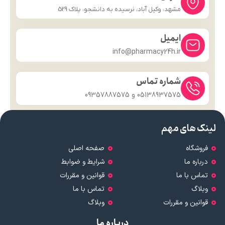
مشهد، وکیل آباد، نرسیده به دانشجو، پلاک 529
ایمیل
info@pharmacy24h.ir
شماره تماس
05138937575 و 09357887575
لینک های مهم
فروشگاه
صفحه اصلی
درباره ما
شرایط و ضوابط
تماس با ما
قوانین و مقررات
وبلاگ
تماس با ما
قوانین و مقررات
وبلاگ
درباره ما