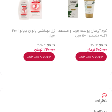
كرم آبرسان پوست چرب و مستعد
ژل بهداشتی بانوان پاپانو | 200
آکنه دلبستو | 50 میل
میل
| 30 میل
کد کالا:
23022
کد کالا:
20704
کد 
605,000
تومان
340,000
تومان
00
افزودن به سبد خرید
افزودن به سبد خرید
نظرات
دیدگاهها