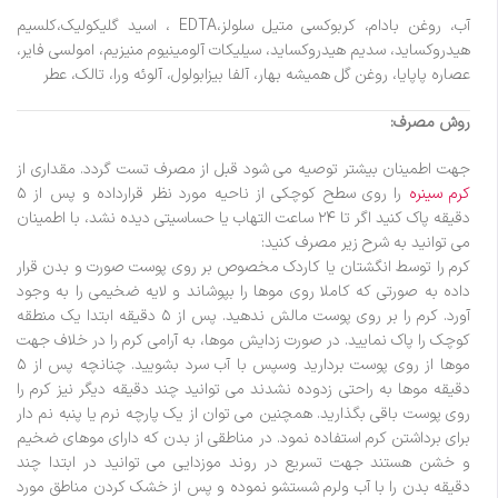
آب، روغن بادام، کربوکسی متیل سلولز،EDTA ، اسید گلیکولیک،کلسیم
هیدروکساید، سدیم هیدروکساید، سیلیکات آلومینیوم منیزیم، امولسی فایر،
عصاره پاپایا، روغن گل همیشه بهار، آلفا بیزابولول، آلوئه ورا، تالک، عطر
روش مصرف:
جهت اطمینان بیشتر توصیه می شود قبل از مصرف تست گردد. مقداری از
کرم سینره
را روی سطح کوچکی از ناحیه مورد نظر قرارداده و پس از ۵
دقیقه پاک کنید اگر تا ۲۴ ساعت التهاب یا حساسیتی دیده نشد، با اطمینان
می توانید به شرح زیر مصرف کنید:
کرم را توسط انگشتان یا کاردک مخصوص بر روی پوست صورت و بدن قرار
داده به صورتی که کاملا روی موها را بپوشاند و لایه ضخیمی را به وجود
آورد. کرم را بر روی پوست مالش ندهید. پس از ۵ دقیقه ابتدا یک منطقه
کوچک را پاک نمایید. در صورت زدایش موها، به آرامی کرم را در خلاف جهت
موها از روی پوست بردارید وسپس با آب سرد بشویید. چنانچه پس از ۵
دقیقه موها به راحتی زدوده نشدند می توانید چند دقیقه دیگر نیز کرم را
روی پوست باقی بگذارید. همچنین می توان از یک پارچه نرم یا پنبه نم دار
برای برداشتن کرم استفاده نمود. در مناطقی از بدن که دارای موهای ضخیم
و خشن هستند جهت تسریع در روند موزدایی می توانید در ابتدا چند
دقیقه بدن را با آب ولرم شستشو نموده و پس از خشک کردن مناطق مورد