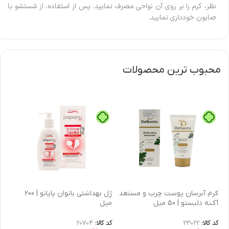
نظر، کرم را بر روی آن نواحی مصرف نمایید. پس از استفاده، از شستشو با
صابون خودداری نمایید.
محبوب ترین محصولات
كرم آبرسان پوست چرب و مستعد
ژل بهداشتی بانوان پاپانو | 200
آکنه دلبستو | 50 میل
میل
| 30 میل
کد کالا:
23022
کد کالا:
20704
کد 