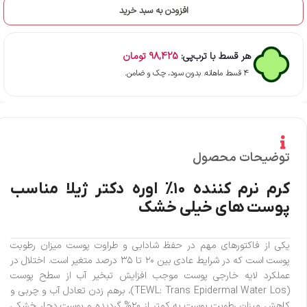
افزودن به سبد خرید
هر قسط با ترب‌پی:
98,425
تومان
۴ قسط ماهانه. بدون سود، چک و ضامن.
توضیحات محصول
کرم نرم کننده ۱۰% اوره دکتر ژیلا مناسب
پوست های خیلی خشک
یکی از فاکتورهای مهم در حفظ شادابی و طراوت پوست میزان رطوبت
پوست است که در شرایط عادی بین ۲۰ تا ۳۵ درصد متغیر است. اختلال در
عملکرد لایه خارجی پوست موجب افزایش تبخیر آب از سطح پوست
(TEWL: Trans Epidermal Water Los)، برهم زدن تعادل آب و چربی و
کاهش میزان رطوبت پوست به کمتر از ۲۰% گردیده و پوست دچار خشکی