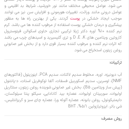
می شود. عوامل محیطی مختلف مانند نور خورشید، شرایط بد اقلیمی و
عوامل درونی مانند وراثت، تغییرات هورمونی و افزایش سن نیز می توانند
موجب ایجاد خشکی در
پوست
گردند. یکی از بهترین راه ها به منظور
پیشگیری و درمان خشکی پوست استفاده از مرطوب کننده ها می باشد. کرم
نرم کننده ۱۰% اوره دکتر ژیلا ترکیبی تجاری حاوی اسکوالن فیتوسترول
کاروتین ویتامین های D ،E ،K و تری گلیسیرید و اسیدهای چرب می باشد
که اثرات نرم کننده و مرطوب کننده بسیار قوی دارد و از بخش غیر صابونی
روغن زیتون استخراج می شود.
ترکیبات:
آب دیونیزه، اوره، مخلوط سدیم لاکتات، سدیم PCA، اینوزیتول (فاکتورهای
NMF)، اوسرین، سدیم اسکوربیل فسفات، آلفا توکوفریل استات، د-پانتنول
(پیش ساز ویتامین B5)، بخش غیر صابونی شوینده روغن زیتون، ستئاریل
اولیوات، سوربیتان اولیوات، عصاره بید کانادایی، سیکلو پنتا سیلوکسان،
دایمتیکونول، روغن بابونه، عصاره آلوئه ورا، عصاره چای سبز و کریزانتلیس،
شی باتر، ایزوتیازولین ۵/۱%، BHT
روش مصرف: