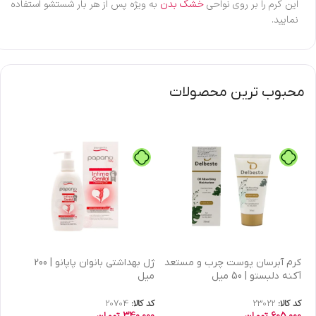
این کرم را بر روی نواحی
خشک بدن
به ویژه پس از هر بار شستشو استفاده
نمایید.
محبوب ترین محصولات
كرم آبرسان پوست چرب و مستعد
ژل بهداشتی بانوان پاپانو | 200
آکنه دلبستو | 50 میل
میل
| 30 میل
کد کالا:
23022
کد کالا:
20704
کد 