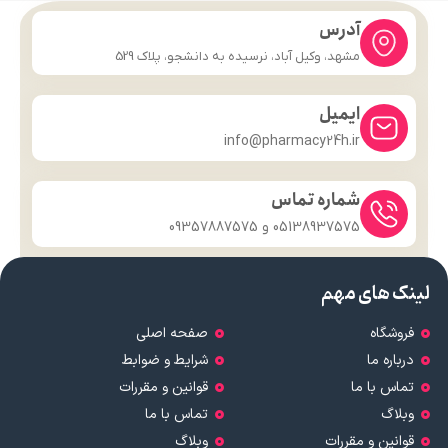
آدرس
مشهد، وکیل آباد، نرسیده به دانشجو، پلاک 529
ایمیل
info@pharmacy24h.ir
شماره تماس
05138937575 و 09357887575
لینک های مهم
فروشگاه
صفحه اصلی
درباره ما
شرایط و ضوابط
تماس با ما
قوانین و مقررات
وبلاگ
تماس با ما
قوانین و مقررات
وبلاگ