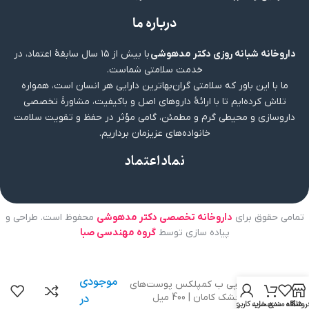
درباره ما
داروخانه شبانه روزی دکتر مدهوشی
با بیش از ۱۵ سال سابقهٔ اعتماد، در
خدمت سلامتی شماست.
ما با این باور که سلامتی گران‌بهاترین دارایی هر انسان است، همواره
تلاش کرده‌ایم تا با ارائهٔ داروهای اصل و باکیفیت، مشاورهٔ تخصصی
داروسازی و محیطی گرم و مطمئن، گامی مؤثر در حفظ و تقویت سلامت
خانواده‌های عزیزمان برداریم.
نماد اعتماد
تمامی حقوق برای
داروخانه تخصصی دکتر مدهوشی
محفوظ است. طراحی و
پیاده سازی توسط
گروه مهندسی صبا
عدم
موجودی
کرم پمپی ب کمپلکس پوست‌های
خیلی خشک کامان | 400 میل
در
روشگاه
علاقه مندی
سبد خرید
حساب کاربری من