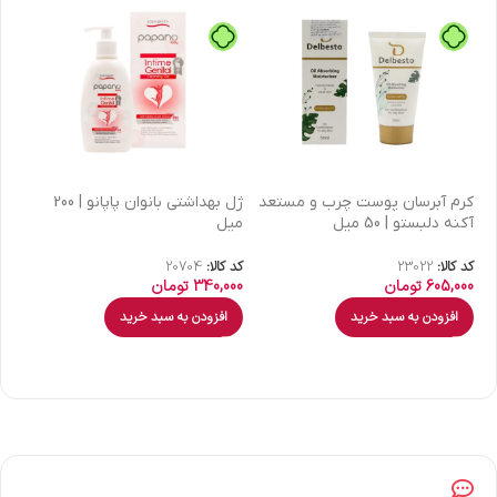
كرم آبرسان پوست چرب و مستعد
ژل بهداشتی بانوان پاپانو | 200
آکنه دلبستو | 50 میل
میل
| 30 میل
کد کالا:
23022
کد کالا:
20704
کد 
605,000
تومان
340,000
تومان
00
افزودن به سبد خرید
افزودن به سبد خرید