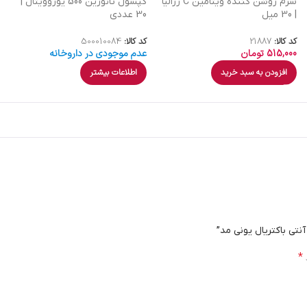
سرم روشن کننده ویتامین C رزالیا
کپسول تائورین 500 یوروویتال |
| 30 میل
30 عددی
کد کالا:
21887
کد کالا:
500010084
515,000
تومان
عدم موجودی در داروخانه
افزودن به سبد خرید
اطلاعات بیشتر
نتی باکتریال یونی مد”
*