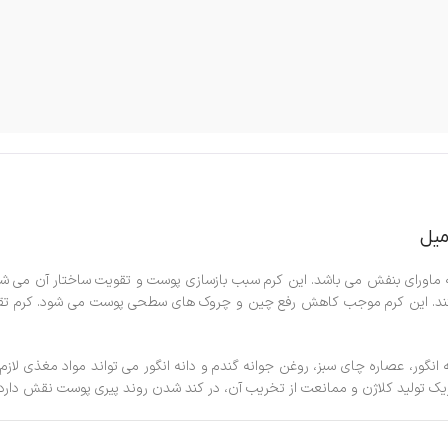
آردن حاوی جاذب های اشعه ماورای بنفش می باشد. این کرم سبب بازسازی پوست و تقویت ساخت
ن هستند. این کرم موجب کاهش رفع چین و چروک های سطحی پوست می شود. کرم 
 ایج آردن با داشتن ترکیباتی چون ویتامین E، B، روغن دانه انگور، عصاره چای سبز، روغن جوانه گندم و دانه ان