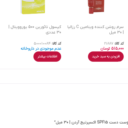
سرم روشن کننده ویتامین C رزالیا
کپسول تائورین 500 یوروویتال |
| 30 میل
30 عددی
کد کالا:
21887
کد کالا:
500010084
515,000
تومان
عدم موجودی در داروخانه
افزودن به سبد خرید
اطلاعات بیشتر
آردن | 30 میل”