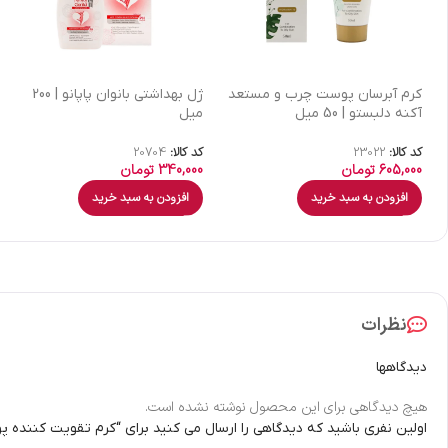
كرم آبرسان پوست چرب و مستعد
ژل بهداشتی بانوان پاپانو | 200
آکنه دلبستو | 50 میل
میل
کد کالا:
23022
کد کالا:
20704
605,000
تومان
340,000
تومان
افزودن به سبد خرید
افزودن به سبد خرید
نظرات
دیدگاهها
هیچ دیدگاهی برای این محصول نوشته نشده است.
اولین نفری باشید که دیدگاهی را ارسال می کنید برای “کرم تقویت کننده پوست دست SPF15 اکسپرتیج 