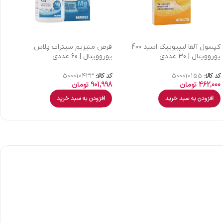
کپسول آلفا لیپیوییک اسید 400
قرص منیزیم سیترات پلاس
یوروویتال | 30 عددی
یوروویتال | 60 عددی
ع
کد کالا:
500010155
کد کالا:
500010433
کد
462,000
تومان
901,998
تومان
9
افزودن به سبد خرید
افزودن به سبد خرید