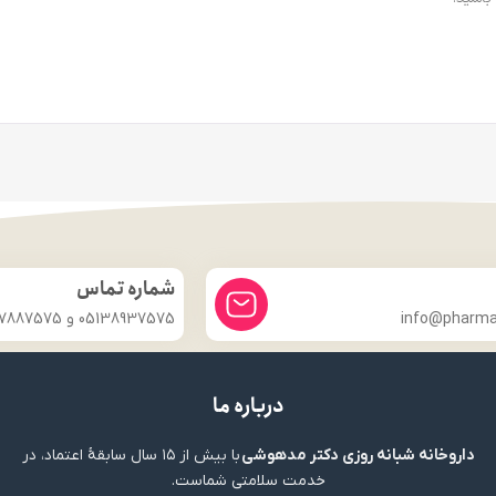
شماره تماس
info@pharmac
05138937575 و 09357887575
درباره ما
داروخانه شبانه روزی دکتر مدهوشی
با بیش از ۱۵ سال سابقهٔ اعتماد، در
خدمت سلامتی شماست.