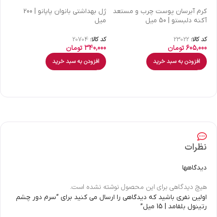
كرم آبرسان پوست چرب و مستعد
ژل بهداشتی بانوان پاپانو | 200
آکنه دلبستو | 50 میل
میل
| 30 میل
کد کالا:
23022
کد کالا:
20704
کد 
605,000
تومان
340,000
تومان
00
افزودن به سبد خرید
افزودن به سبد خرید
نظرات
دیدگاهها
هیچ دیدگاهی برای این محصول نوشته نشده است.
اولین نفری باشید که دیدگاهی را ارسال می کنید برای “سرم دور چشم
رتینول بلفامد | 15 میل”