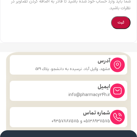
شما باید وارد حساب خود شده باشید تا قادر به اضافه کردن تصاویر در
نظرات باشید.
آدرس
مشهد، وکیل آباد، نرسیده به دانشجو، پلاک 529
ایمیل
info@pharmacy24h.ir
شماره تماس
05138937575 و 09357887575