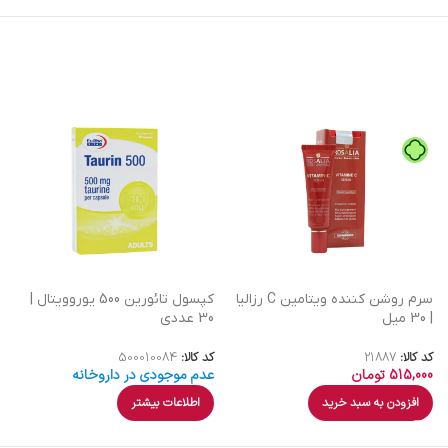
سرم روشن کننده ویتامین C رزالیا
کپسول تائورین 500 یوروویتال |
| 30 میل
30 عددی
کد کالا:
21887
کد کالا:
500010084
515,000
تومان
عدم موجودی در داروخانه
افزودن به سبد خرید
اطلاعات بیشتر