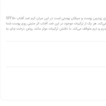
آفتاب تاثیر مثبتی بر روحیه فرد دارد اما برای اینکه بدون نگرانی از نور خورشید لذت ببرید، خرید ضد آفتاب را فراموش نکنید. چراکه نور خورشید عامل اصلی پیری زودرس پوست و سرطان پوستی است. در این میان کرم ضد آفتاب SPF50
‌کند. هر یک از ترکیبات موجود در این ضد آفتاب اثر مثبتی روی پوست شما
بر اشعه‌های UV روی پوست شما ایجاد کرده و آنها را در سطح اپیدرم و درم متوقف می‌کند. با داشتن ترکیبات موثر مانند روغن درخت چای به