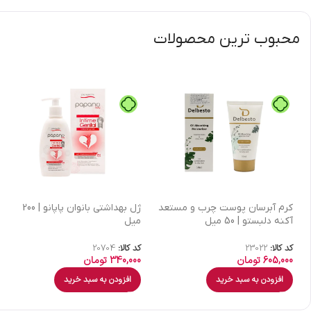
محبوب ترین محصولات
كرم آبرسان پوست چرب و مستعد
ژل بهداشتی بانوان پاپانو | 200
آکنه دلبستو | 50 میل
میل
کد کالا:
23022
کد کالا:
20704
605,000
تومان
340,000
تومان
افزودن به سبد خرید
افزودن به سبد خرید