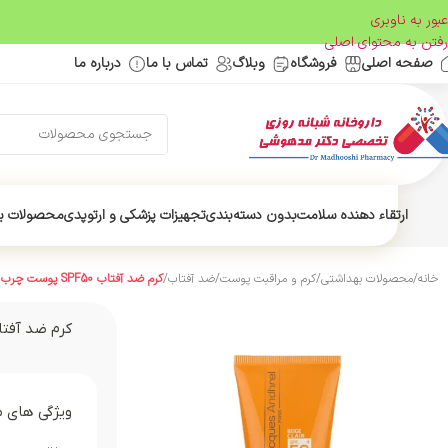
عبور به ناوبری
رفتن به محتوای اصلی
صفحه اصلی
فروشگاه
وبلاگ
تماس با ما
درباره ما
ارتقاء دهنده سلامت
بدون دسته‌بندی
تجهیزات پزشکی و ارتوپدی
محصولات ب
خانه
/
محصولات بهداشتی
/
کرم و مراقبت پوست
/
ضد آفتاب
/
کرم ضد آفتاب SPF50 پوست چرب ژاک آندرل (بژ روشن) | 50 میل
کرم ضد آفتاب SPF50 پوست چرب ژاک آندرل (بژ رو
ویژگی های 