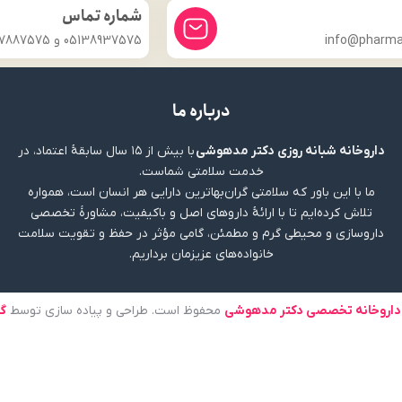
شماره تماس
info@pharmac
05138937575 و 09357887575
درباره ما
داروخانه شبانه روزی دکتر مدهوشی
با بیش از ۱۵ سال سابقهٔ اعتماد، در
خدمت سلامتی شماست.
ما با این باور که سلامتی گران‌بهاترین دارایی هر انسان است، همواره
تلاش کرده‌ایم تا با ارائهٔ داروهای اصل و باکیفیت، مشاورهٔ تخصصی
داروسازی و محیطی گرم و مطمئن، گامی مؤثر در حفظ و تقویت سلامت
خانواده‌های عزیزمان برداریم.
داروخانه تخصصی دکتر مدهوشی
محفوظ است. طراحی و پیاده سازی توسط
گ