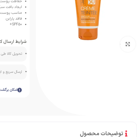
حفاظت پوست در بر
ایجاد بافت س
مناسب پوست چ
فاقد پارابن
SPF50+
شرایط ارسال کا
بزرگنمایی تصویر
تحویل کالا طی ه
ارسال سریع و 
امکان برگشت
توضیحات محصول