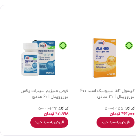
کپسول آلفا لیپیوییک اسید 400
قرص منیزیم سیترات پلاس
یوروویتال | 30 عددی
یوروویتال | 60 عددی
ع
کد کالا:
500010155
کد کالا:
500010433
کد
462,000
تومان
901,998
تومان
9
افزودن به سبد خرید
افزودن به سبد خرید